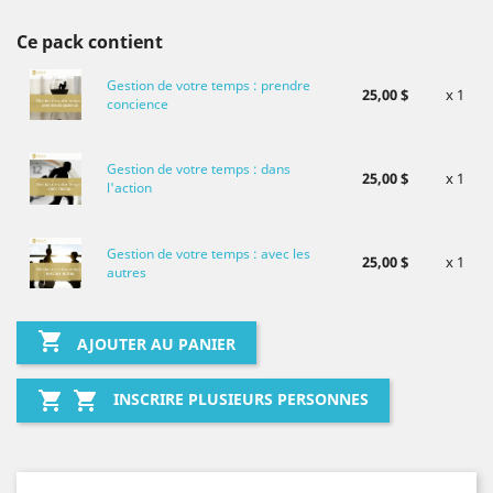
Ce pack contient
Gestion de votre temps : prendre
25,00 $
x 1
concience
Gestion de votre temps : dans
25,00 $
x 1
l'action
Gestion de votre temps : avec les
25,00 $
x 1
autres

AJOUTER AU PANIER


INSCRIRE PLUSIEURS PERSONNES