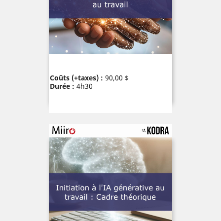
Prix
Coûts (+taxes) :
90,00 $
Durée :
4h30