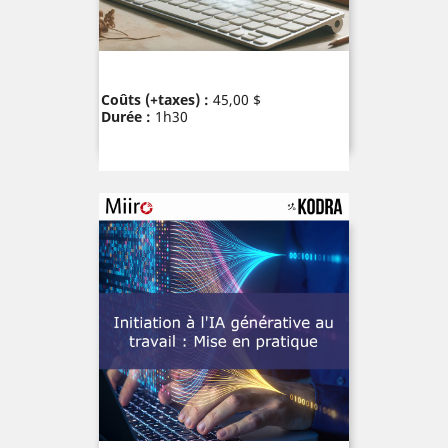
Prix
Coûts (+taxes) :
45,00 $
Durée :
1h30