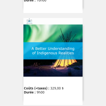
Durée :
10h00
Prix
Coûts (+taxes) :
329,00 $
Durée :
9h00