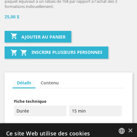
paquet équivaut à un rabais de 16$ par rapport à l'achat des 3
formations indivuellement.
25,00 $

AJOUTER AU PANIER


INSCRIRE PLUSIEURS PERSONNES
Détails
Contenu
Fiche technique
Durée
15 min
×
Ce site Web utilise des cookies