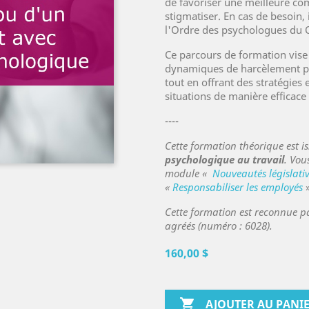
de favoriser une meilleure com
stigmatiser. En cas de besoin
l'Ordre des psychologues du 
Ce parcours de formation vis
dynamiques de harcèlement psy
tout en offrant des stratégie
situations de manière efficace 
----
Cette formation théorique est i
psychologique au travail
. Vou
module
«
Nouveautés législativ
«
Responsabiliser les employés
Cette formation est reconnue pa
agréés (numéro : 6028).
160,00 $

AJOUTER AU PANI