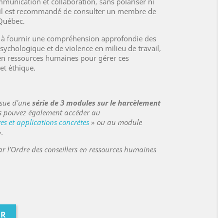
munication et collaboration, sans polariser ni
, il est recommandé de consulter un membre de
Québec.
e à fournir une compréhension approfondie des
chologique et de violence en milieu de travail,
s en ressources humaines pour gérer ces
et éthique.
ssue d'une
série de 3 modules sur le harcèlement
s pouvez également accéder au
es et applications concrètes
»
ou au module
»
.
r l’Ordre des conseillers en ressources humaines
ER