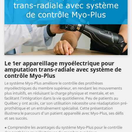
Le 1er appareillage myoélectrique pour
amputation trans-radiale avec système de
contrôle Myo-Plus
Le système Myo-Plus améliore le contrôle des prothèses
myoélectriques du membre supérieur, en rendant les mouvements
plus intuitifs, en réduisant la charge physique et mentale, et en
facilitant l’intégration dans la vie quotidienne. Peu de patients au
Québec y ont accès, car son utilisation nécessite une réadaptation pré-
prothétique et un entraînement spécialisé. Cette présentation
illustrera le parcours d’un patient appareillé avec Myo-Plus, ses défis
et ses succès.
● Comprendre les avantages du système Myo-Plus pour le contrôle