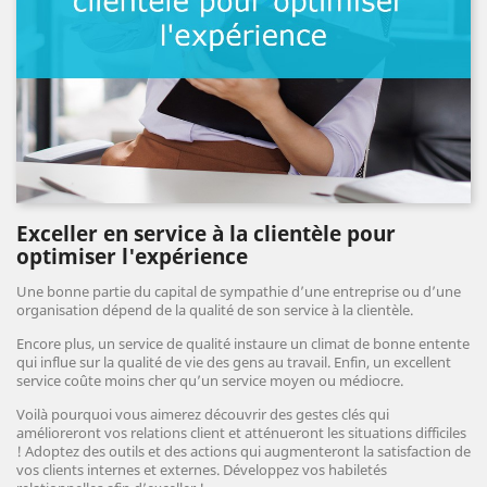
Exceller en service à la clientèle pour
optimiser l'expérience
Une bonne partie du capital de sympathie d’une entreprise ou d’une
organisation dépend de la qualité de son service à la clientèle.
Encore plus, un service de qualité instaure un climat de bonne entente
qui influe sur la qualité de vie des gens au travail. Enfin, un excellent
service coûte moins cher qu’un service moyen ou médiocre.
Voilà pourquoi vous aimerez découvrir des gestes clés qui
amélioreront vos relations client et atténueront les situations difficiles
! Adoptez des outils et des actions qui augmenteront la satisfaction de
vos clients internes et externes. Développez vos habiletés