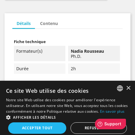
Détails
Contenu
Fiche technique
Formateur(s)
Nadia Rousseau
Ph.D.
Durée
2h
×
Ce site Web utilise des cookies
Notre site Web utilise des cookies pour améliorer l'expérience
FRENCH
utilisateur. En utilisant notre site Web, vous acceptez tous les cookies
conformément à notre Politique relative aux cookies.
En savoir plus
Déclaration de
ENGLISH
AFFICHER LES DÉTAILS
confidentialité et
conditions
ACCEPTER TOUT
REFUSER TOUT
d'utilisation