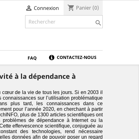
shopping_cart

Panier
(0)
Connexion

CONTACTEZ-NOUS
FAQ
vité à la dépendance à
u cœur de la vie de tous les jours. Si en 2003 il
es connaissances sur l’utilisation problématique
7 ans plus tard, les connaissances dans ce
ment pour l’année 2020, en cherchant à partir
hINFO, plus de 1300 articles scientifiques ont
s problèmes de dépendance à Internet ou la
ette effervescence scientifique, conjuguée au
onstant des technologies, rend nécessaire
elles données afin de pouvoir poser un regard