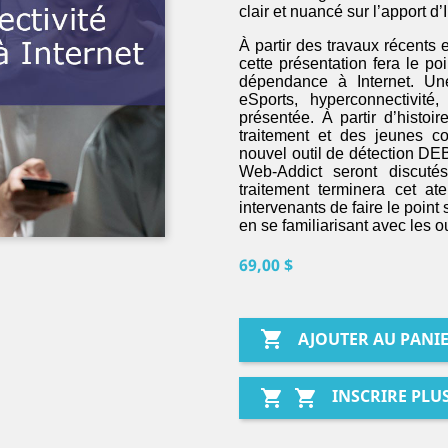
clair et nuancé sur l’apport d’
À partir des travaux récents 
cette présentation fera le p
dépendance à Internet. Une 
eSports, hyperconnectivité
présentée. À partir d’histoi
traitement et des jeunes c
nouvel outil de détection DEB
Web-Addict seront discuté
traitement terminera cet atel
intervenants de faire le point
en se familiarisant avec les ou
69,00 $

AJOUTER AU PANI
INSCRIRE PLU

