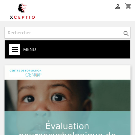
shopping_cart


MENU