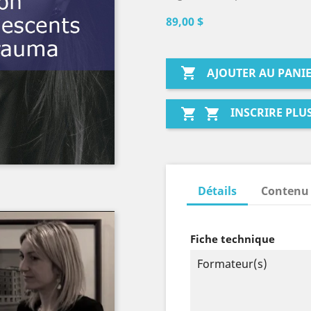
89,00 $

AJOUTER AU PANI
INSCRIRE PLU


Détails
Contenu
Fiche technique
Formateur(s)