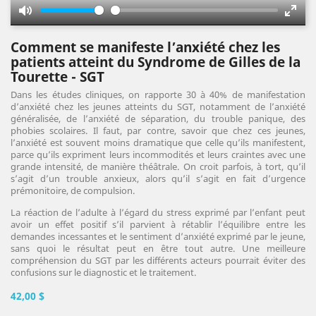
Mute
Enter
fulls
Comment se manifeste l’anxiété chez les
patients atteint du Syndrome de Gilles de la
Tourette - SGT
Dans les études cliniques, on rapporte 30 à 40% de manifestation
d’anxiété chez les jeunes atteints du SGT, notamment de l’anxiété
généralisée, de l’anxiété de séparation, du trouble panique, des
phobies scolaires. Il faut, par contre, savoir que chez ces jeunes,
l’anxiété est souvent moins dramatique que celle qu’ils manifestent,
parce qu’ils expriment leurs incommodités et leurs craintes avec une
grande intensité, de manière théâtrale. On croit parfois, à tort, qu’il
s’agit d’un trouble anxieux, alors qu’il s’agit en fait d’urgence
prémonitoire, de compulsion.
La réaction de l’adulte à l’égard du stress exprimé par l’enfant peut
avoir un effet positif s’il parvient à rétablir l’équilibre entre les
demandes incessantes et le sentiment d’anxiété exprimé par le jeune,
sans quoi le résultat peut en être tout autre. Une meilleure
compréhension du SGT par les différents acteurs pourrait éviter des
confusions sur le diagnostic et le traitement.
42,00 $