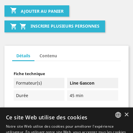

AJOUTER AU PANIER


INSCRIRE PLUSIEURS PERSONNES
Détails
Contenu
Fiche technique
Formateur(s)
Line Gascon
Durée
45 min
×
Ce site Web utilise des cookies
Notre site Web utilise des cookies pour améliorer l'expérience
FRENCH
utilisateur. En utilisant notre site Web, vous acceptez tous les cookies